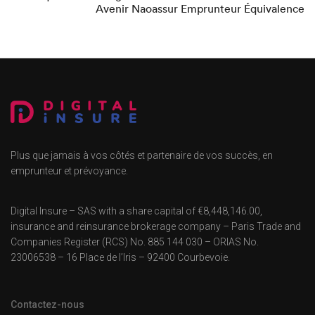
Avenir Naoassur Emprunteur Équivalence
Plus que jamais à vos côtés et partenaire de vos succès, en
emprunteur et prévoyance.
Digital Insure – SAS with a share capital of €8,448,146.00,
insurance and reinsurance brokerage company – Paris Trade and
Companies Register (RCS) No. 885 144 030 – ORIAS No.
23006538 – 16 Place de l’Iris – 92400 Courbevoie.
Contactez-nous