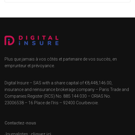
Plus que jamais à vos côtés et partenaire de vos succès, en
emprunteur et prévoyance.
Digital Insure – SAS with a share capital of €8,448,146.00,
insurance and reinsurance brokerage company – Paris Trade and
Companies Register (RCS) No. 885 144 030 – ORIAS No.
23006538 – 16 Place de l’Iris – 92400 Courbevoie.
Contactez-nous
Journalistes :
cliquez ici