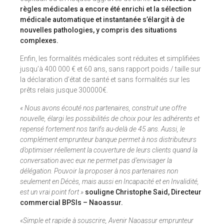
règles médicales a encore été enrichi et la sélection
médicale automatique et instantanée s’élargit à de
nouvelles pathologies, y compris des situations
complexes.
Enfin, les formalités médicales sont réduites et simplifiées
jusqu’à 400 000 € et 60 ans, sans rapport poids / taille sur
la déclaration d’état de santé et sans formalités sur les
prêts relais jusque 300000€.
« Nous avons écouté nos partenaires, construit une offre
nouvelle, élargi les possibilités de choix pour les adhérents et
repensé fortement nos tarifs au-delà de 45 ans. Aussi, le
complément emprunteur banque permet à nos distributeurs
d’optimiser réellement la couverture de leurs clients quand la
conversation avec eux ne permet pas d’envisager la
délégation. Pouvoir la proposer à nos partenaires non
seulement en Décès, mais aussi en Incapacité et en Invalidité,
est un vrai point fort »
souligne Christophe Said, Directeur
commercial BPSIs – Naoassur.
«Simple et rapide à souscrire, Avenir Naoassur emprunteur