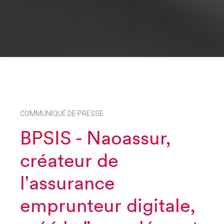
COMMUNIQUÉ DE PRESSE
BPSIS - Naoassur,
créateur de
l'assurance
emprunteur digitale,