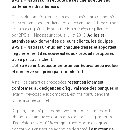
BPSIs – Naoassur à l’écoute de ses clients et de ses
partenaires distributeurs
Ces évolutions font suite aux avis laissés par les assurés
et les partenaires courtiers, collectés en face-à-face ou par
le biais d’enquêtes de satisfaction menées régulièrement
par BPSIs – Naoassur depuis juillet 2016.
Agiles et
attentives aux demandes de leurs clients, les équipes
BPSIs – Naoassur étudient chacune d’elles et apportent
régulièrement des nouveautés aux produits proposés
ou au parcours client.
L’offre Avenir Naoassur emprunteur Equivalence évolue
et conserve ses principaux points forts
Ainsi, les garanties proposées
restent strictement
conformes aux exigences d’équivalence des banques
et
le tarif, irrévocable et compétitif, est maintenu pendant
toute la durée du prêt.
De plus, l’assuré peut conserver son contrat même s’il
change de banque en cours de vie du prêt et le parcours
d’adhésion reste 100% en ligne, même pour des gros
capitaux ou en risques aggravés de santé.
Le moteur de