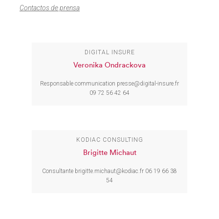
Contactos de prensa
DIGITAL INSURE
Veronika Ondrackova
Responsable communication
presse@digital-insure.fr
09 72 56 42 64
KODIAC CONSULTING
Brigitte Michaut
Consultante
brigitte.michaut@kodiac.fr
06 19 66 38
54