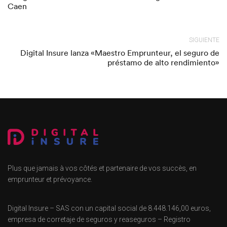
Caen
SIGUIENTE
Digital Insure lanza «Maestro Emprunteur, el seguro de
préstamo de alto rendimiento»
Plus que jamais à vos côtés et partenaire de vos succès, en
emprunteur et prévoyance.
Digital Insure – SAS con un capital social de 8.448.146,00 euros,
empresa de corretaje de seguros y reaseguros – Registro