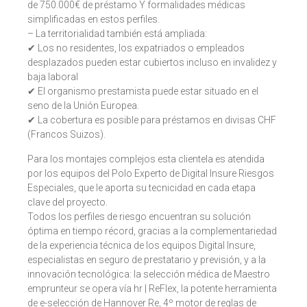
de 750.000€ de préstamo Y formalidades médicas
simplificadas en estos perfiles.
– La territorialidad también está ampliada:
✔ Los no residentes, los expatriados o empleados
desplazados pueden estar cubiertos incluso en invalidez y
baja laboral
✔ El organismo prestamista puede estar situado en el
seno de la Unión Europea.
✔ La cobertura es posible para préstamos en divisas CHF
(Francos Suizos).
Para los montajes complejos esta clientela es atendida
por los equipos del Polo Experto de Digital Insure Riesgos
Especiales, que le aporta su tecnicidad en cada etapa
clave del proyecto.
Todos los perfiles de riesgo encuentran su solución
óptima en tiempo récord, gracias a la complementariedad
de la experiencia técnica de los equipos Digital Insure,
especialistas en seguro de prestatario y previsión, y a la
innovación tecnológica: la selección médica de Maestro
emprunteur se opera vía hr | ReFlex, la potente herramienta
de e-selección de Hannover Re, 4º motor de reglas de