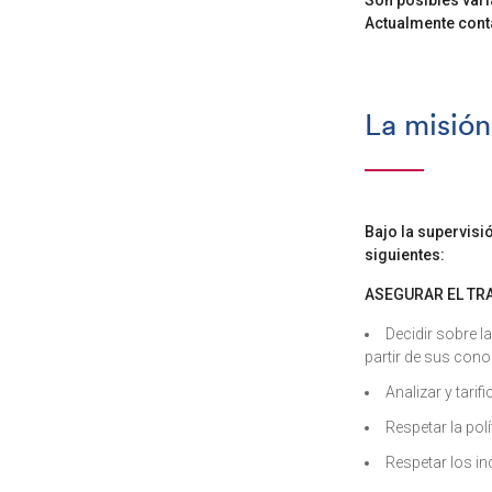
Son posibles vari
Actualmente con
La misión
Bajo la supervisi
siguientes:
ASEGURAR EL TRA
Decidir sobre l
partir de sus cono
Analizar y tari
Respetar la pol
Respetar los in