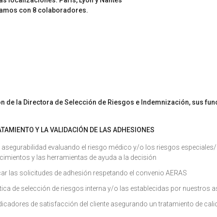
as localizaciones: París, Lyon y Nantes
tamos con 8 colaboradores.
ón de la Directora de Selección de Riesgos e Indemnización, sus fun
TAMIENTO Y LA VALIDACIÓN DE LAS ADHESIONES
a asegurabilidad evaluando el riesgo médico y/o los riesgos especiales
cimientos y las herramientas de ayuda a la decisión
ficar las solicitudes de adhesión respetando el convenio AERAS
ítica de selección de riesgos interna y/o las establecidas por nuestros
dicadores de satisfacción del cliente asegurando un tratamiento de cali