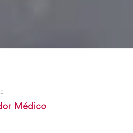
EO
ador Médico