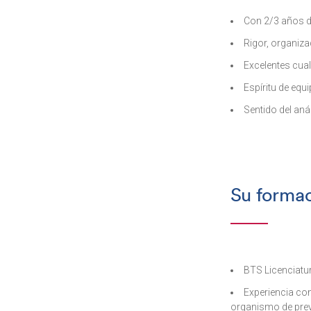
Con 2/3 años d
Rigor, organiza
Excelentes cua
Espíritu de eq
Sentido del aná
Su forma
BTS Licenciatu
Experiencia con
organismo de prev