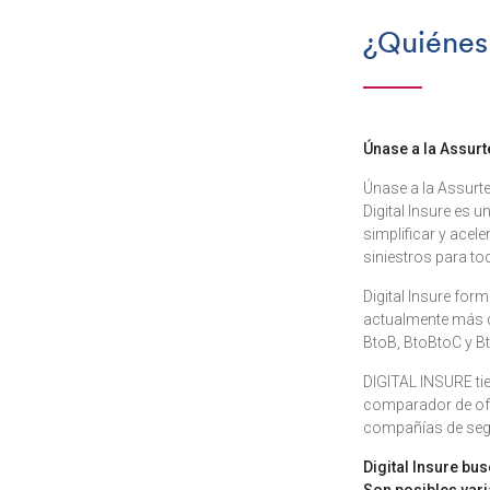
¿Quiénes
Únase a la Assurt
Únase a la Assurte
Digital Insure es 
simplificar y acel
siniestros para to
Digital Insure for
actualmente más d
BtoB, BtoBtoC y B
DIGITAL INSURE tie
comparador de ofe
compañías de seg
Digital Insure bu