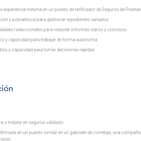
e experiencia mínima en un puesto de tarificador de Seguros de Présta
ción y polivalencia para gestionar expedientes variados
lidades redaccionales para redactar informes claros y concisos
uipo y capacidad para trabajar de forma autónoma
lisis y capacidad para tomar decisiones rápidas
ción
ra o máster en seguros validado
firmada en un puesto similar en un gabinete de corretaje, una compañí
isión