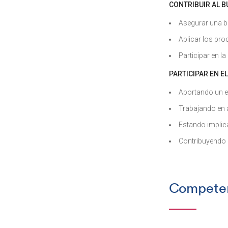
CONTRIBUIR AL B
Asegurar una b
Aplicar los pro
Participar en l
PARTICIPAR EN E
Aportando un es
Trabajando en 
Estando implic
Contribuyendo 
Competen