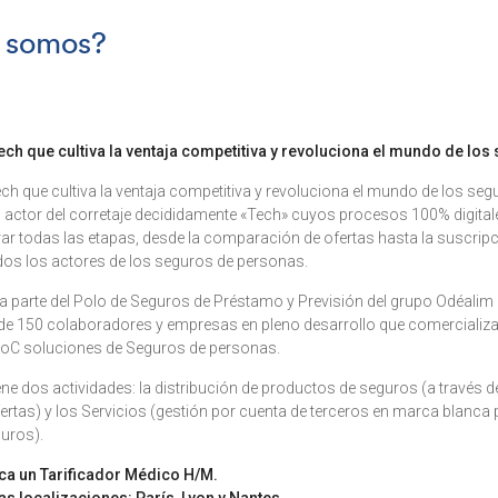
 somos?
ech que cultiva la ventaja competitiva y revoluciona el mundo de los
ch que cultiva la ventaja competitiva y revoluciona el mundo de los seg
un actor del corretaje decididamente «Tech» cuyos procesos 100% digita
erar todas las etapas, desde la comparación de ofertas hasta la suscripc
dos los actores de los seguros de personas.
ma parte del Polo de Seguros de Préstamo y Previsión del grupo Odéalim
e 150 colaboradores y empresas en pleno desarrollo que comercializa
toC soluciones de Seguros de personas.
ne dos actividades: la distribución de productos de seguros (a través 
rtas) y los Servicios (gestión por cuenta de terceros en marca blanca
uros).
sca un Tarificador Médico H/M.