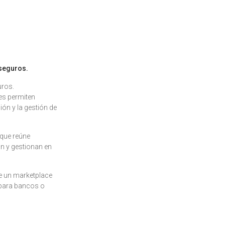
 seguros.
uros.
les permiten
ión y la gestión de
 que reúne
n y gestionan en
de un marketplace
 para bancos o