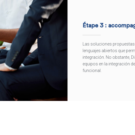
Étape 3 : accompag
Las soluciones propuestas p
lenguajes abiertos que per
integración. No obstante, D
equipos en la integración d
funcional.