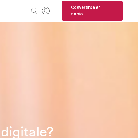
Convertirse en
socio
digitale?