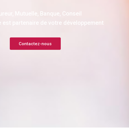
reur, Mutuelle, Banque, Conseil
re est partenaire de votre développement
Contactez-nous