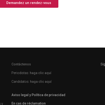
Demandez un rendez-vous
Contáctenos
Sí
Periodistas:
haga clic aquí
Candidatos:
haga clic aquí
Aviso legal y Política de privacidad
En cas de réclamation
s y