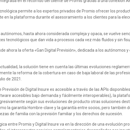
tegrada en el recorrido del cliente de Promis gracias a una conexión AP
cnológica permite a los expertos privados de Promis ofrecer los product
e en la plataforma durante el asesoramiento a los clientes para la elec
s autónomos, hasta ahora considerada compleja y opaca, se vuelve senci
ces tecnológicos que dan vida a procesos cada vez más fluidos y sin fisu
de ahora la oferta «Gan Digital Previsión», dedicada a los autónomos y 
 actualidad, la solución tiene en cuenta las últimas evoluciones reglamen
ente la reforma de la cobertura en caso de baja laboral de las profesi
ulio de 2021.
Previsión de Digital Insure es accesible a través de las APIs disponibles
tware accesibles bajo demanda y fácilmente interoperables), la plata
ogresivamente según sus evoluciones de producto otras soluciones dest
mo la garantía Hombre-clave y la garantía entre socios, pero también d
zas de familia con la previsión familiar y los derechos de sucesión.
gica entre Promis y Digital Insure va en la dirección de una evolución pr