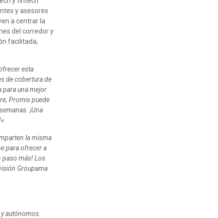
ech y fintech
entes y asesores
en a centrar la
nes del corredor y
n facilitada,
frecer esta
es de cobertura de
ia para una mejor
ure, Promis puede
s semanas. ¡Una
!
«
comparten la misma
e para ofrecer a
un paso más! Los
revisión Groupama
s y autónomos.