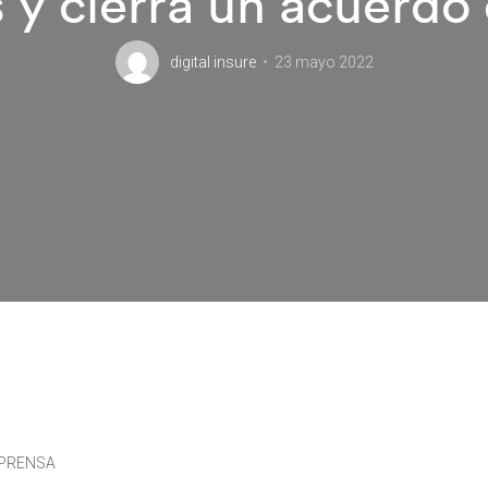
y cierra un acuerdo
digital insure
23 mayo 2022
 PRENSA