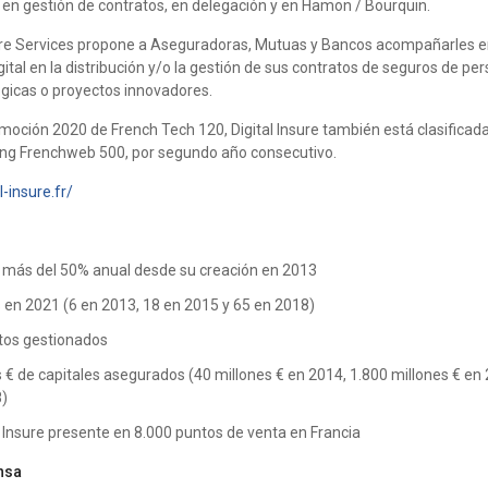
o en gestión de contratos, en delegación y en Hamon / Bourquin.
Insure Services propone a Aseguradoras, Mutuas y Bancos acompañarles e
ital en la distribución y/o la gestión de sus contratos de seguros de pe
ógicas o proyectos innovadores.
moción 2020 de French Tech 120, Digital Insure también está clasificad
king Frenchweb 500, por segundo año consecutivo.
-insure.fr/
 más del 50% anual desde su creación en 2013
en 2021 (6 en 2013, 18 en 2015 y 65 en 2018)
tos gestionados
 € de capitales asegurados (40 millones € en 2014, 1.800 millones € en
8)
l Insure presente en 8.000 puntos de venta en Francia
nsa