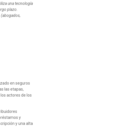
iliza una tecnología
argo plazo.
s (abogados,
lizado en seguros
as las etapas,
los actores de los
tribuidores
 préstamos y
cripción y una alta