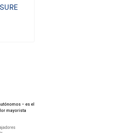
NSURE
 autónomos – es el
edor mayorista
ajadores