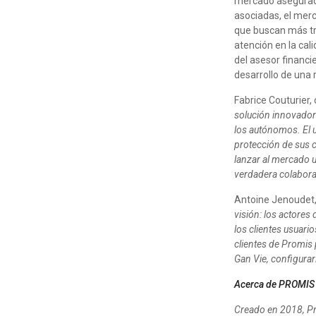
mercado asegurador
asociadas, el merc
que buscan más tra
atención en la cal
del asesor financi
desarrollo de una r
Fabrice Couturier, 
solución innovador
los autónomos. El u
protección de sus c
lanzar al mercado u
verdadera colaborac
Antoine Jenoudet,
visión: los actores
los clientes usuario
clientes de Promis 
Gan Vie, configurar
Acerca de PROMIS
Creado en 2018, Pro