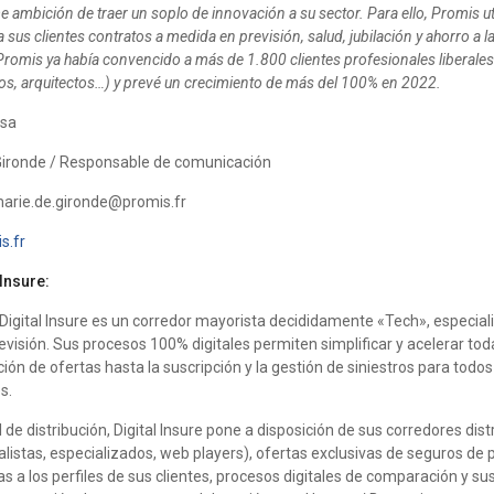
me ambición de traer un soplo de innovación a su sector. Para ello, Promis ut
a sus clientes contratos a medida en previsión, salud, jubilación y ahorro a l
 Promis ya había convencido a más de 1.800 clientes profesionales liberale
s, arquitectos…) y prevé un crecimiento de más del 100% en 2022.
nsa
Gironde / Responsable de comunicación
arie.de.gironde@promis.fr
s.fr
Insure:
Digital Insure es un corredor mayorista decididamente «Tech», especia
visión. Sus procesos 100% digitales permiten simplificar y acelerar tod
ón de ofertas hasta la suscripción y la gestión de siniestros para todos 
s.
al de distribución, Digital Insure pone a disposición de sus corredores dis
listas, especializados, web players), ofertas exclusivas de seguros de
s a los perfiles de sus clientes, procesos digitales de comparación y sus