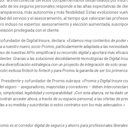
: al interconectar servicios complementarios desarrollados por insurt
ado de los seguros personales responde a las altas expectativas de cli
nsparencia, más autonomía y más flexibilidad. Estas evoluciones vuelv
idad del servicio y el asesoramiento, al tiempo que valorizan las profesio
ero incluso no expertos: asesoramiento y elección aumentada, suscripció
elación privilegiada con el cliente.
cofundador de Digital Insure, declara: «
Estamos muy contentos de poder o
a a nuestro nuevo socio Promis, particularmente adaptada a las necesidad
so de nuestras APIs simplificará su recorrido digital y aportará más eficac
lientes
.
Gracias a las soluciones decididamente tecnológicas de Digital Ins
na diversificación estratégica con un proyecto de integración de solo una
ión exitosa fintech to fintech y para Promis la garantía de ser los primeros
 Presidente y cofundador de Promis subraya: «
Promis y Digital Insure 
 del seguro – aseguradores, mayoristas y corredores – deben interconectars
s, simplicidad, legibilidad y comparabilidad.
¡Con esta alianza, se ha dado 
podrán acceder ahora, a través de su espacio personal, a las ofertas de p
las a su medida y suscribirlas si estos contratos son los más adecuados.»
mis es el corredor digital de seguros y ahorro para profesionales liberale