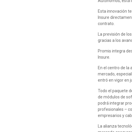
Autónomos, está in
Esta innovación te
Insure directament
contrato.
La previsión de lo
gracias a los avan
Promis integra des
Insure.
En el centro de la
mercado, especialm
entró en vigor en j
Todo el paquete de 
de módulos de sof
podrá integrar pr
profesionales – co
empresarios y cabe
La alianza tecnoló