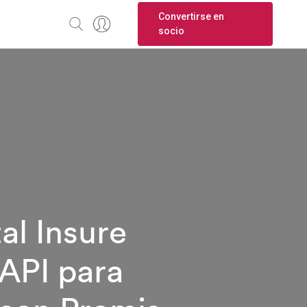
Convertirse en
socio
al Insure
 API para