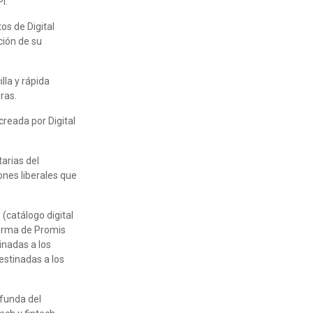
I.
os de Digital
ción de su
lla y rápida
ras.
creada por Digital
tarias del
ones liberales que
 (catálogo digital
forma de Promis
inadas a los
estinadas a los
ofunda del