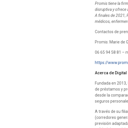
Promis tiene la fir
disruptiva y ofrece 
A finales de 2021,
médicos, enfermero
Contactos de pre
Promis: Marie de 
06 65 94 58 81
– m
https://www.promi
Acerca de Digital 
Fundada en 2013, 
de préstamos y pre
desde la comparaci
seguros personale
A través de su fili
(corredores genera
previsión adaptada