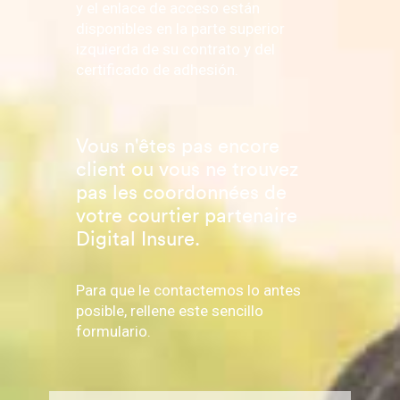
y el enlace de acceso están
disponibles en la parte superior
izquierda de su contrato y del
certificado de adhesión.
Vous n'êtes pas encore
client ou vous ne trouvez
pas les coordonnées de
votre courtier partenaire
Digital Insure.
Para que le contactemos lo antes
posible, rellene este sencillo
formulario.