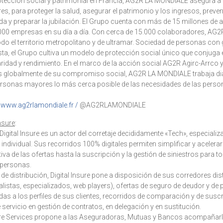
otección social y patrimonial en Francia, AG2R LA MONDIALE asegura a 
s, para proteger la salud, asegurar el patrimonio y los ingresos, preven
ida y preparar la jubilación. El Grupo cuenta con más de 15 millones de
00 empresas en su día a día. Con cerca de 15.000 colaboradores, AG
odo el territorio metropolitano y de ultramar. Sociedad de personas co
ista, el Grupo cultiva un modelo de protección social único que conjug
daridad y rendimiento. En el marco de la acción social AG2R Agirc-Arrco
 globalmente de su compromiso social, AG2R LA MONDIALE trabaja dia
personas mayores lo más cerca posible de las necesidades de las perso
:
www.ag2rlamondiale.fr /
@AG2RLAMONDIALE
nsure
:
igital Insure es un actor del corretaje decididamente «Tech», especiali
 individual. Sus recorridos 100% digitales permiten simplificar y acelerar
va de las ofertas hasta la suscripción y la gestión de siniestros para t
 personas.
al de distribución, Digital Insure pone a disposición de sus corredores dis
listas, especializados, web players), ofertas de seguro de deudor y de 
as a los perfiles de sus clientes, recorridos de comparación y de suscri
e servicio en gestión de contratos, en delegación y en sustitución.
Insure Services propone a las Aseguradoras, Mutuas y Bancos acompañar