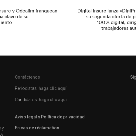
Insure y Odealim franquean
Digital Insure lanza «Digi
a clave de su
su segunda oferta de p
iento
100% digital, dirig
trabajadores a
Contáctenos
Sí
Periodistas:
haga clic aquí
Candidatos:
haga clic aquí
Aviso legal y Política de privacidad
En cas de réclamation
s y
85