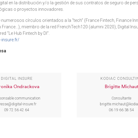
ital en la distribución y/o la gestión de sus contratos de seguro de per
ógicas o proyectos innovadores.
numerosos círculos orientados a la “tech” (France Fintech, Finance Inn
h France…), miembro de la red FrenchTech120 (alumni 2020), Digital Ins
red “Le Hub Fintech by DI”.
-insure.fr/
nsa
DIGITAL INSURE
KODIAC CONSULTI
ronika Ondrackova
Brigitte Michau
ponsable communication
Consultante
resse@digital-insure.fr
brigitte.michaut@kodia
09 72 56 42 64
06 19 66 38 54