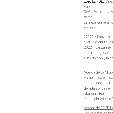
Loïc LE FOLL
, Dir
Europartner subra
Digital Insure, que
gama.
Esta nueva etapa no
Europa
».
*2020 = Lanzamient
filial luxemburgu
2022 = Lanzamient
Luxemburgo y el Pr
suscripción y la d
Acerca de La Mond
Establecida en Lu
la sociedad luxem
de vida sólidas e 
Mondiale Europartn
especialmente en B
Acerca de AG2R 