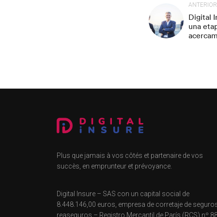
ANTERIOR
Digital 
una etap
acercam
Plus que jamais à vos côtés et partenaire de vos
succès, en emprunteur et prévoyance.
Digital Insure – SAS con un capital social de
8.448.146,00 euros, empresa de corretaje de seguro
reaseguros – Registro Mercantil de París (RCS) nº 8