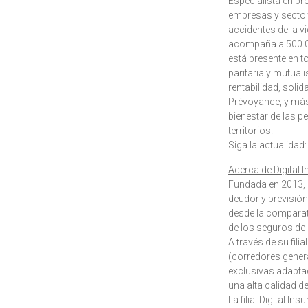
Especialista en pr
empresas y sectore
accidentes de la v
acompaña a 500.0
está presente en t
paritaria y mutual
rentabilidad, soli
Prévoyance, y más
bienestar de las 
territorios.
Siga la actualidad
Acerca de Digital I
Fundada en 2013, D
deudor y previsión
desde la comparati
de los seguros de
A través de su fili
(corredores genera
exclusivas adaptad
una alta calidad d
La filial Digital 