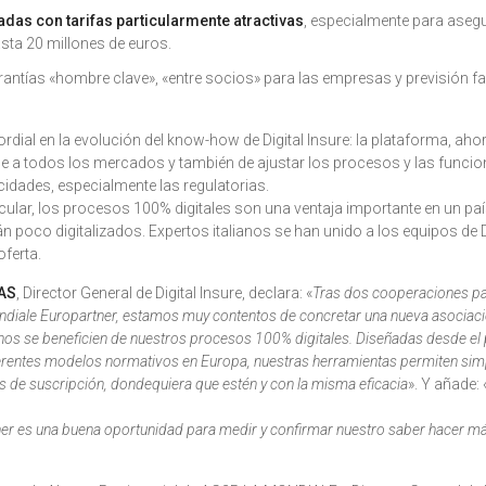
adas con tarifas particularmente atractivas
, especialmente para asegu
sta 20 millones de euros.
arantías «hombre clave», «entre socios» para las empresas y previsión fa
rdial en la evolución del know-how de Digital Insure: la plataforma, ahor
e a todos los mercados y también de ajustar los procesos y las funcio
icidades, especialmente las regulatorias.
rticular, los procesos 100% digitales son una ventaja importante en un pa
 poco digitalizados. Expertos italianos se han unido a los equipos de D
oferta.
AS
, Director General de Digital Insure, declara: «
Tras dos cooperaciones pa
ndiale Europartner, estamos muy contentos de concretar una nueva asociaci
ianos se beneficien de nuestros procesos 100% digitales. Diseñadas desde el 
erentes modelos normativos en Europa, nuestras herramientas permiten simpl
s de suscripción, dondequiera que estén y con la misma eficacia
». Y añade: 
r es una buena oportunidad para medir y confirmar nuestro saber hacer más