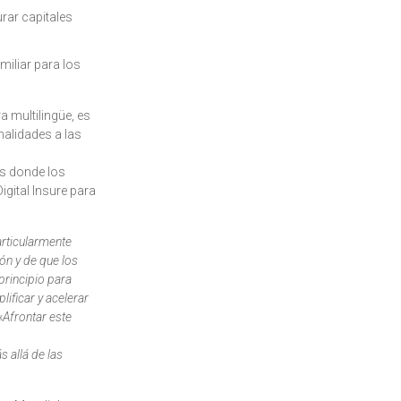
rar capitales
miliar para los
a multilingüe, es
nalidades a las
ís donde los
igital Insure para
rticularmente
ón y de que los
principio para
ificar y acelerar
«
Afrontar este
 allá de las