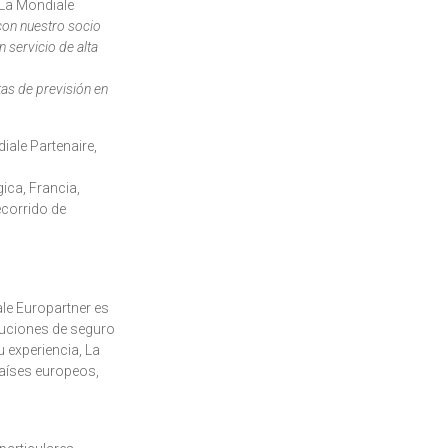
 La Mondiale
con nuestro socio
 servicio de alta
as de previsión en
iale Partenaire,
ica, Francia,
ecorrido de
le Europartner es
luciones de seguro
 experiencia, La
países europeos,