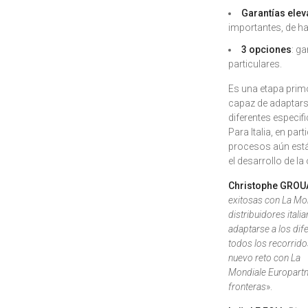
Garantías elev
importantes, de ha
3 opciones
: g
particulares.
Es una etapa primo
capaz de adaptars
diferentes especif
Para Italia, en pa
procesos aún están
el desarrollo de la 
Christophe GROU
exitosas con La Mo
distribuidores ital
adaptarse a los dif
todos los recorrido
nuevo reto con La
Mondiale Europartne
fronteras
».