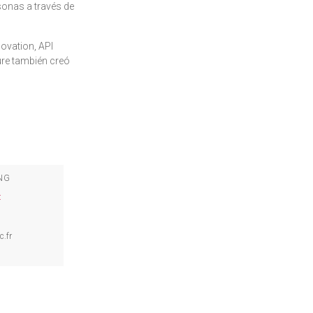
sonas a través de
ovation, API
ure también creó
NG
t
c.fr