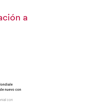
ación a
Mondiale
 de nuevo con
onial con