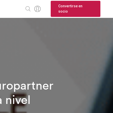
Convertirse en
socio
uropartner
 nivel