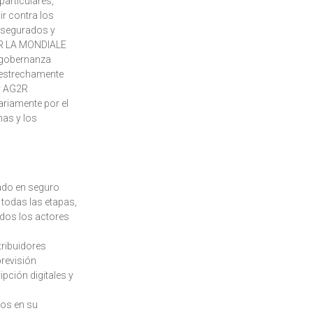
particulares,
ir contra los
 asegurados y
2R LA MONDIALE
n gobernanza
a estrechamente
 y AG2R
riamente por el
nas y los
zado en seguro
 todas las etapas,
odos los actores
tribuidores
previsión
pción digitales y
los en su