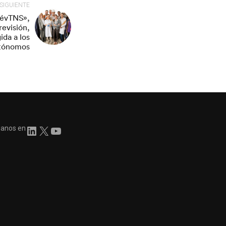
SIGUIENTE
PrévTNS»,
revisión,
ida a los
utónomos
ganos en