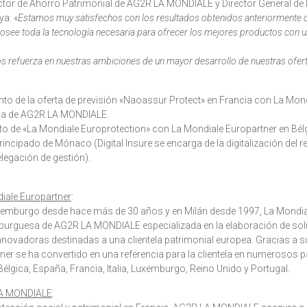
ector de Ahorro Patrimonial de AG2R LA MONDIALE y Director General de
ya: «
Estamos muy satisfechos con los resultados obtenidos anteriormente 
 posee toda la tecnología necesaria para ofrecer los mejores productos con un
s refuerza en nuestras ambiciones de un mayor desarrollo de nuestras ofert
o de la oferta de previsión «Naoassur Protect» en Francia con La Mond
esa de AG2R LA MONDIALE.
o de «La Mondiale Europrotection» con La Mondiale Europartner en Bélg
incipado de Mónaco (Digital Insure se encarga de la digitalización del r
elegación de gestión).
iale Europartner
:
xemburgo desde hace más de 30 años y en Milán desde 1997, La Mondia
burguesa de AG2R LA MONDIALE especializada en la elaboración de so
innovadoras destinadas a una clientela patrimonial europea. Gracias a su
er se ha convertido en una referencia para la clientela en numerosos 
élgica, España, Francia, Italia, Luxemburgo, Reino Unido y Portugal.
LA MONDIALE
: